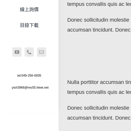
tempus convallis quis ac le
線上詢價
Donec sollicitudin molesti
目錄下載
accumsan tincidunt. Donec s
tel:049-256-6935
Nulla porttitor accumsan tin
yish3966@ms55.hinet.net
tempus convallis quis ac le
Donec sollicitudin molesti
accumsan tincidunt. Donec s