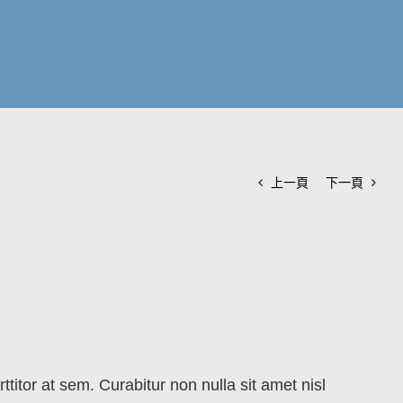
上一頁
下一頁
ttitor at sem. Curabitur non nulla sit amet nisl