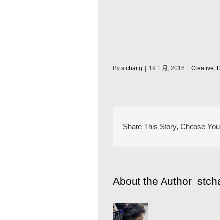
By
stchang
|
19 1 月, 2016
|
Creative
,
D
Share This Story, Choose Your
About the Author:
stch