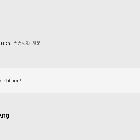
在
esign
|
留言功能已關閉
〈Aliquam
congue
semper
metus〉
中
 Platform!
ang