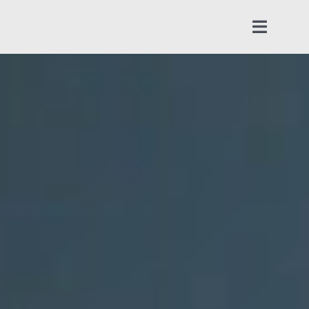
Skip
to
Toggle
content
Navigat
集塵機
水幕噴漆
關於兩昌
技術概念
服務項目
工程實績