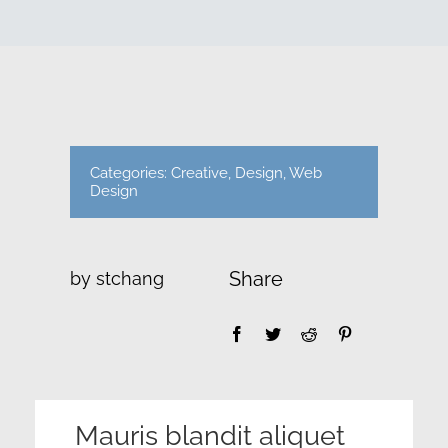
線上詢價
目錄下載
Categories:
Creative
,
Design
,
Web
Design
Share
by stchang
Mauris blandit aliquet