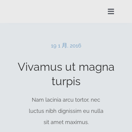
Skip
to
Toggle
content
Navigat
集塵機
19 1 月, 2016
水幕噴漆
Vivamus ut magna
關於兩昌
turpis
技術概念
Nam lacinia arcu tortor, nec
luctus nibh dignissim eu nulla
服務項目
sit amet maximus.
工程實績